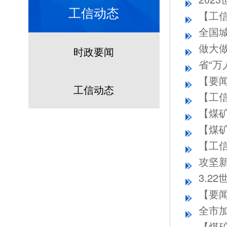
工信动态
【工
全国
做大
时政要闻
省“
【要
工信动态
【煤
3.2
【要
全市
【煤