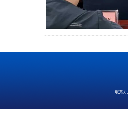
为深入贯彻全
总结年度工作成效
党组织书记双向
联系方式
并讲话，局全体
会前，传达学