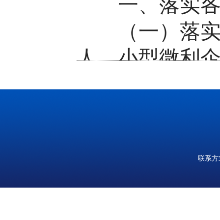
一、落实
（一）落
人、小型微利企
税（不含水资
地使用税、印
和教育费附加
入的文化事业建设
联系方式
31日。（责任
〔市、区〕政